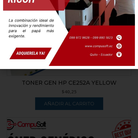
TONER GEN HP CE252A YELLOW
$
40,25
AÑADIR AL CARRITO