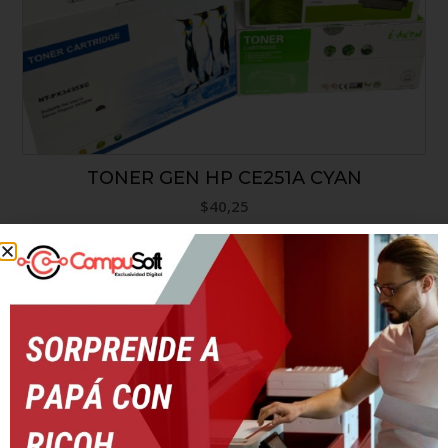
TONER GEN HP CE251A CYAN
$
40,25
AÑADIR AL CARRITO