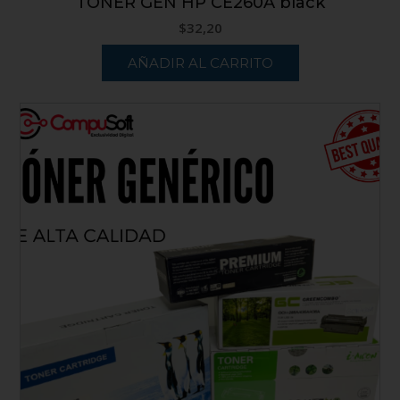
TONER GEN HP CE260A black
$
32,20
AÑADIR AL CARRITO