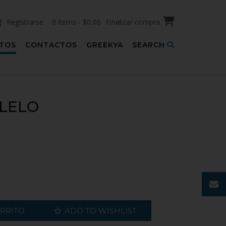
| Registrarse
0 items - $0,00
Finalizar compra
TOS
CONTACTOS
GREEKYA
SEARCH
LELO
ARRITO
ADD TO WISHLIST