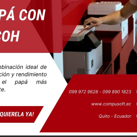
LANTES Q-ONE SEQ-
519
$
13,80
AÑADIR AL CARRITO
CARD READER INT
$
46,00
AÑADIR AL CARRIT