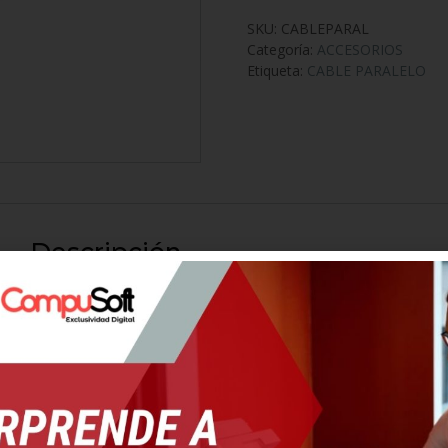
SKU:
CABLEPARAL
Categoría:
ACCESORIOS
Etiqueta:
CABLE PARALELO
Descripción
Especificaciones Técnicas
Color:
Blanco
Tipo de pieza:
Cable de impresora
Tipo de interfaz:
25 pines macho a macho