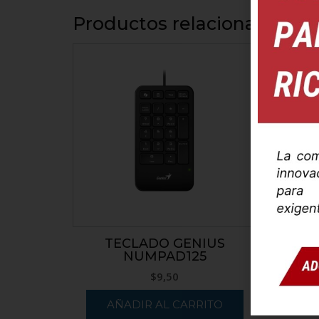
Productos relacionados
PAR
TECLADO GENIUS
NUMPAD125
$
9,50
AÑADIR AL CARRITO