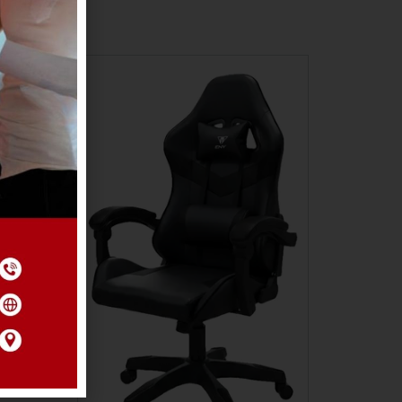
ERNO
O