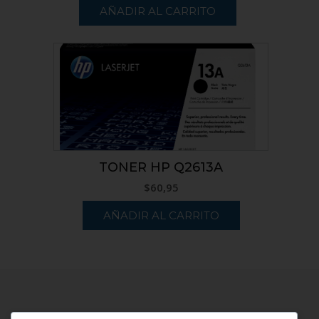
AÑADIR AL CARRITO
TONER HP Q2613A
$
60,95
AÑADIR AL CARRITO