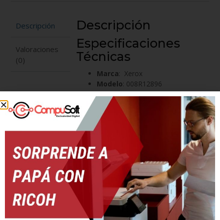
Descripción
Descripción
Especificaciones
Valoraciones
Técnicas
(0)
Marca
: Xerox
Modelo
: 008R12896
Condición
: Nuevo
Producto
: Original
Rendimiento
: 100,000 Paginas
Impresoras
Compatibles
WorkCentre
5735/5740/5745/5755/5845/5855