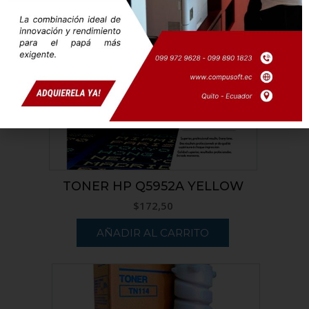
Productos relacionados
TONER HP Q5952A YELLOW
$
172,50
AÑADIR AL CARRITO