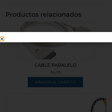
Productos relacionados
CABLE PARALELO
$
5,75
AÑADIR AL CARRITO