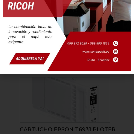
TONER BROTHER TN-115BK
$
69,00
AÑADIR AL CARRITO
CARTUCHO EPSON T6931 PLOTER