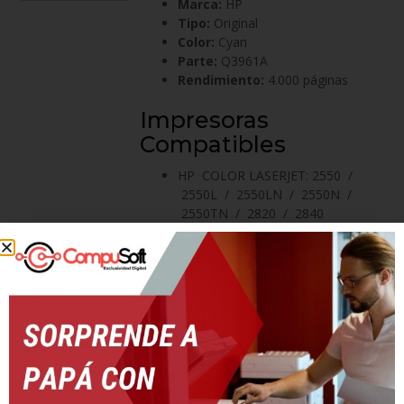
Marca:
HP
Tipo:
Original
Color:
Cyan
Parte:
Q3961A
Rendimiento:
4.000 páginas
Impresoras
Compatibles
HP COLOR LASERJET: 2550 /
2550L / 2550LN / 2550N /
2550TN / 2820 / 2840
Productos relacionados