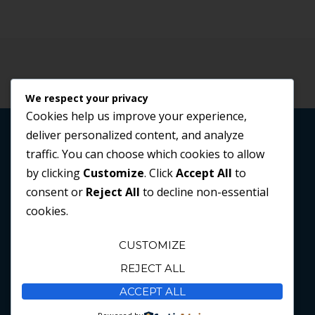
We respect your privacy
Cookies help us improve your experience,
deliver personalized content, and analyze
Tema de
Out the Box
Búsqueda
traffic. You can choose which cookies to allow
by clicking
Customize
. Click
Accept All
to
consent or
Reject All
to decline non-essential
cookies.
Horario de atención
CUSTOMIZE
Lunes a Viernes
REJECT ALL
8:30 - 17:30
ACCEPT ALL
Contáctanos
Copyright © 2025 CompuSoft. All rights reserved.